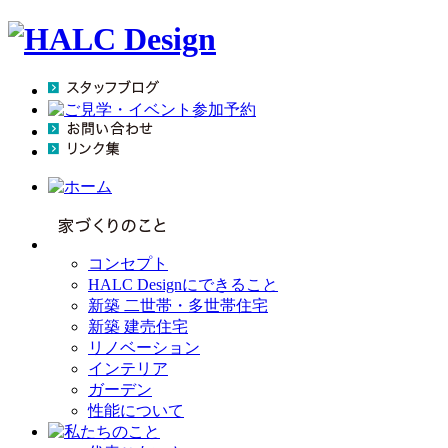
コンセプト
HALC Designにできること
新築 二世帯・多世帯住宅
新築 建売住宅
リノベーション
インテリア
ガーデン
性能について