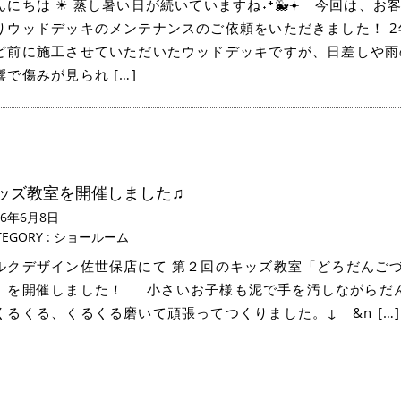
んにちは ☀ 蒸し暑い日が続いていますね˖⁺🐳𖥔 今回は、お
りウッドデッキのメンテナンスのご依頼をいただきました！ 2
ど前に施工させていただいたウッドデッキですが、日差しや雨
響で傷みが見られ […]
ッズ教室を開催しました♫
26年6月8日
TEGORY :
ショールーム
ルクデザイン佐世保店にて 第２回のキッズ教室「どろだんご
」を開催しました！ 小さいお子様も泥で手を汚しながらだ
くるくる、くるくる磨いて頑張ってつくりました。↓ &n […]