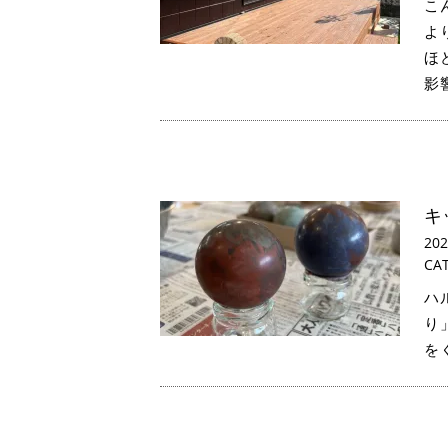
こ
よ
ほ
影
キ
20
CA
ハ
り
を