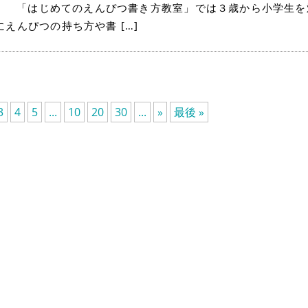
。 「はじめてのえんぴつ書き方教室」では３歳から小学生を
にえんぴつの持ち方や書 […]
3
4
5
...
10
20
30
...
»
最後 »