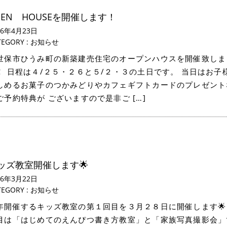
PEN HOUSEを開催します！
26年4月23日
TEGORY :
お知らせ
世保市ひうみ町の新築建売住宅のオープンハウスを開催致しま
！ 日程は４/２５・２６と５/２・３の土日です。 当日はお子
しめるお菓子のつかみどりやカフェギフトカードのプレゼント
ご予約特典が ございますので是非ご […]
ッズ教室開催します🌟
26年3月22日
TEGORY :
お知らせ
年開催するキッズ教室の第１回目を３月２８日に開催します🌟
目は「はじめてのえんぴつ書き方教室」と「家族写真撮影会」