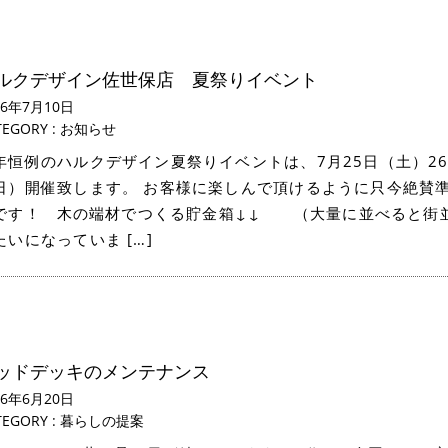
ルクデザイン佐世保店 夏祭りイベント
26年7月10日
TEGORY :
お知らせ
年恒例のハルクデザイン夏祭りイベントは、7月25日（土）2
日）開催致します。 お客様に楽しんで頂けるように只今絶賛
です！ 木の端材でつくる貯金箱↓↓ （大量に並べると街
たいになっていま […]
ッドデッキのメンテナンス
26年6月20日
TEGORY :
暮らしの提案