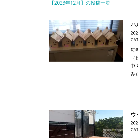
【2023年12月】の投稿一覧
ハ
20
CA
毎
（
中
み
ウ
20
CA