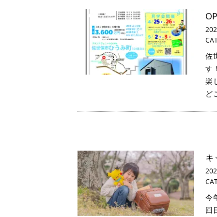
O
20
CA
佐
す
楽
ど
キ
20
CA
今
回