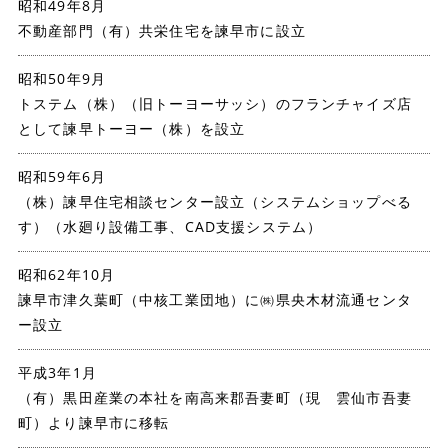
昭和49年8月
不動産部門（有）共栄住宅を諫早市に設立
昭和50年9月
トステム（株）（旧トーヨーサッシ）のフランチャイズ店
として諫早トーヨー（株）を設立
昭和59年6月
（株）諫早住宅相談センター設立（システムショップべる
す）（水廻り設備工事、CAD支援システム）
昭和62年10月
諫早市津久葉町（中核工業団地）に㈱県央木材流通センタ
ー設立
平成3年1月
（有）黒田産業の本社を南高来郡吾妻町（現 雲仙市吾妻
町）より諫早市に移転