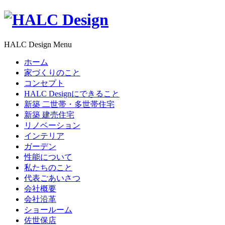
HALC Design Menu
ホーム
家づくりのこと
コンセプト
HALC Designにできること
新築 二世帯・多世帯住宅
新築 建売住宅
リノベーション
インテリア
ガーデン
性能について
私たちのこと
代表ごあいさつ
会社概要
会社沿革
ショールーム
佐世保店