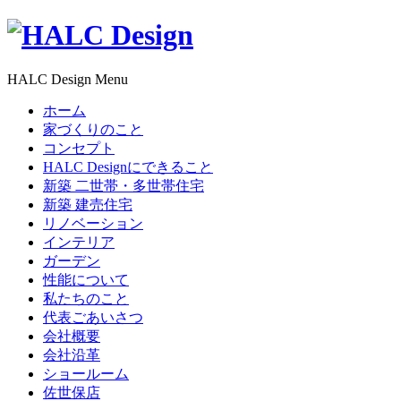
HALC Design Menu
ホーム
家づくりのこと
コンセプト
HALC Designにできること
新築 二世帯・多世帯住宅
新築 建売住宅
リノベーション
インテリア
ガーデン
性能について
私たちのこと
代表ごあいさつ
会社概要
会社沿革
ショールーム
佐世保店