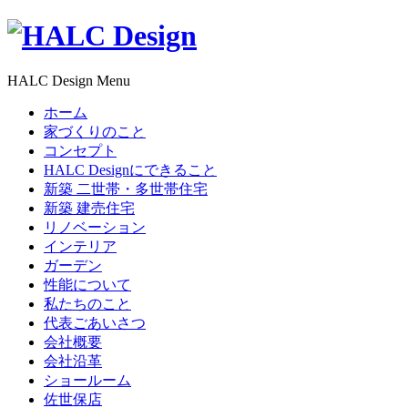
HALC Design Menu
ホーム
家づくりのこと
コンセプト
HALC Designにできること
新築 二世帯・多世帯住宅
新築 建売住宅
リノベーション
インテリア
ガーデン
性能について
私たちのこと
代表ごあいさつ
会社概要
会社沿革
ショールーム
佐世保店