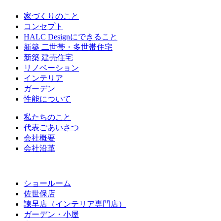
家づくりのこと
コンセプト
HALC Designにできること
新築 二世帯・多世帯住宅
新築 建売住宅
リノベーション
インテリア
ガーデン
性能について
私たちのこと
代表ごあいさつ
会社概要
会社沿革
ショールーム
佐世保店
諫早店（インテリア専門店）
ガーデン・小屋