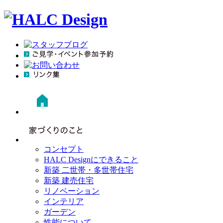
コンセプト
HALC Designにできること
新築 二世帯・多世帯住宅
新築 建売住宅
リノベーション
インテリア
ガーデン
性能について