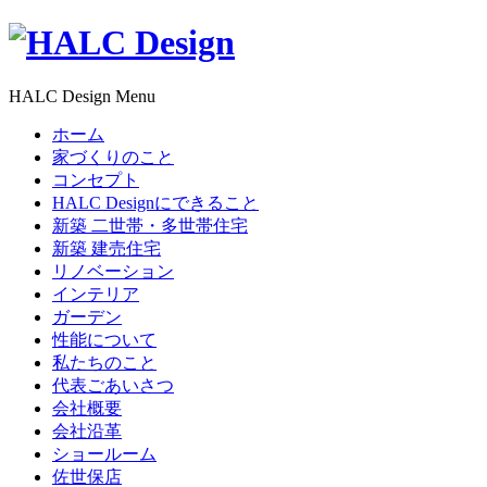
HALC Design Menu
ホーム
家づくりのこと
コンセプト
HALC Designにできること
新築 二世帯・多世帯住宅
新築 建売住宅
リノベーション
インテリア
ガーデン
性能について
私たちのこと
代表ごあいさつ
会社概要
会社沿革
ショールーム
佐世保店