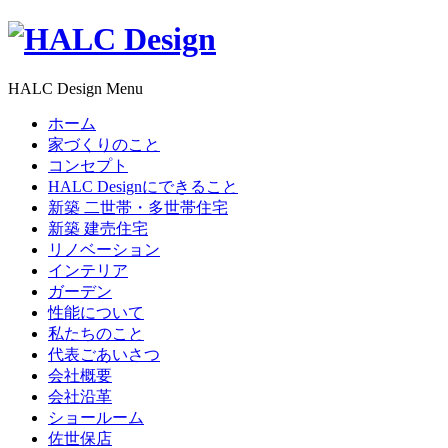
HALC Design Menu
ホーム
家づくりのこと
コンセプト
HALC Designにできること
新築 二世帯・多世帯住宅
新築 建売住宅
リノベーション
インテリア
ガーデン
性能について
私たちのこと
代表ごあいさつ
会社概要
会社沿革
ショールーム
佐世保店