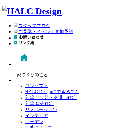
コンセプト
HALC Designにできること
新築 二世帯・多世帯住宅
新築 建売住宅
リノベーション
インテリア
ガーデン
性能について