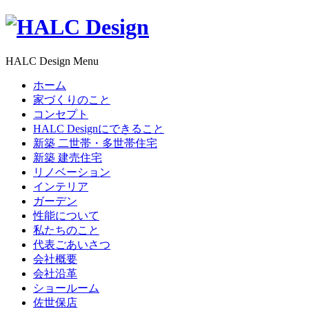
HALC Design Menu
ホーム
家づくりのこと
コンセプト
HALC Designにできること
新築 二世帯・多世帯住宅
新築 建売住宅
リノベーション
インテリア
ガーデン
性能について
私たちのこと
代表ごあいさつ
会社概要
会社沿革
ショールーム
佐世保店